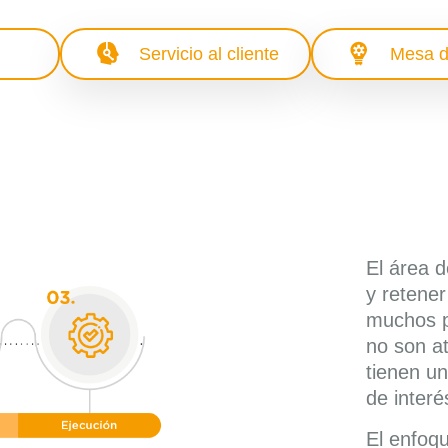
ting
Servicio al cliente
Mesa d
El área d
y retener
muchos p
no son a
tienen u
de interé
El enfoq