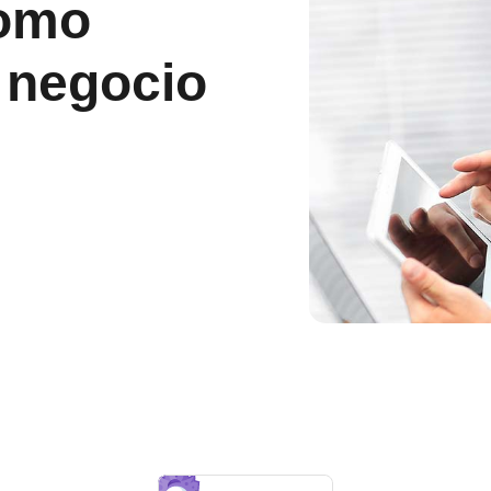
omo
u negocio